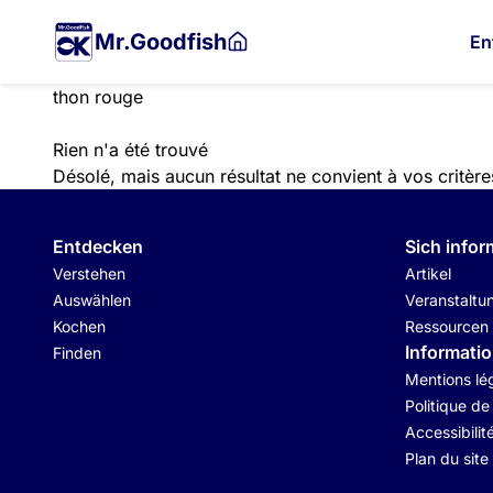
Zum
Hauptinhalt
Mr.Goodfish
En
springen
Zur
Recherche
Suche
Rien n'a été trouvé
starten
Désolé, mais aucun résultat ne convient à vos critèr
Entdecken
Sich infor
Verstehen
Artikel
Auswählen
Veranstaltu
Kochen
Ressourcen
Informati
Finden
Mentions lé
Politique de
Accessibilit
Plan du site