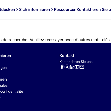
tdecken
Sich informieren
Ressourcen
Kontaktieren Sie 
es de recherche. Veuillez réessayer avec d'autres mots-clés.
mieren
Kontakt
Kontaktieren Sie uns
Réseaux sociaux
ngen
onen
gales
 confidentialité
é